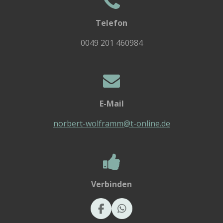
Telefon
0049 201 460984
E-Mail
norbert-wolframm@t-online.de
Verbinden
F
W
a
h